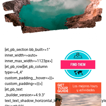
[et_pb_section bb_built=»1″
inner_width=»auto»
inner_max_width=»1123px»]
[et_pb_row][et_pb_column
type=»4_4″
custom_padding__hover=»|||»
custom_padding=»|||»]
[et_pb_text
_builder_version=»4.9.3″
text_text_shadow_horizontal_length=»text_text_shadow_styl