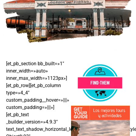
[et_pb_section bb_built=»1″
inner_width=»auto»
inner_max_width=»1123px»]
[et_pb_row][et_pb_column
type=»4_4″
custom_padding__hover=»|||»
custom_padding=»|||»]
[et_pb_text
_builder_version=»4.9.3″
text_text_shadow_horizontal_length=»text_text_shadow_styl