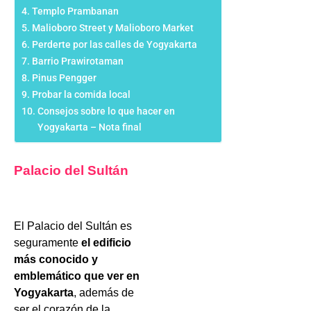
Templo Prambanan
Malioboro Street y Malioboro Market
Perderte por las calles de Yogyakarta
Barrio Prawirotaman
Pinus Pengger
Probar la comida local
Consejos sobre lo que hacer en
Yogyakarta – Nota final
Palacio del Sultán
El Palacio del Sultán es
seguramente
el edificio
más conocido y
emblemático que ver en
Yogyakarta
, además de
ser el corazón de la