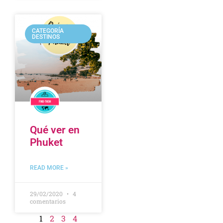
CATEGORÍA
DESTINOS
Qué ver en
Phuket
READ MORE »
29/02/2020
4
comentarios
1
2
3
4