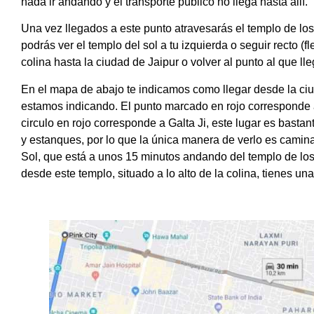
nada ir andando y el transporte público no llega hasta allí.
Una vez llegados a este punto atravesarás el templo de los 
podrás ver el templo del sol a tu izquierda o seguir recto (
colina hasta la ciudad de Jaipur o volver al punto al que ll
En el mapa de abajo te indicamos como llegar desde la ciu
estamos indicando. El punto marcado en rojo corresponde al
circulo en rojo corresponde a Galta Ji, este lugar es bast
y estanques, por lo que la única manera de verlo es camina
Sol, que está a unos 15 minutos andando del templo de lo
desde este templo, situado a lo alto de la colina, tienes un