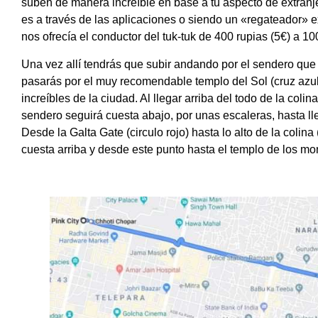
suben de manera increíble en base a tu aspecto de extranje
es a través de las aplicaciones o siendo un «regateador» e
nos ofrecía el conductor del tuk-tuk de 400 rupias (5€) a 10
Una vez allí tendrás que subir andando por el sendero que 
pasarás por el muy recomendable templo del Sol (cruz azul
increíbles de la ciudad. Al llegar arriba del todo de la colin
sendero seguirá cuesta abajo, por unas escaleras, hasta ll
Desde la Galta Gate (circulo rojo) hasta lo alto de la coli
cuesta arriba y desde este punto hasta el templo de los mo