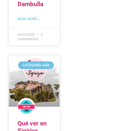
Dambulla
READ MORE »
03/11/2019
3
comentarios
CATEGORÍA ASÍA
Qué ver en
Sigiriya