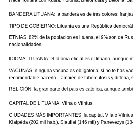
Hace frontera con Rusia, Polonia, Bielorrusia y Letonia. Si
BANDERA LITUANA: la bandera es de tres colores: franjas h
TIPO DE GOBIERNO: Lituania es una República democrát
ETNIAS: 82% de la población es lituana, el 9% son de Rus
nacionalidades.
IDIOMA LITUANIA: el idioma oficial es el lituano, aunque 
VACUNAS: ninguna vacuna es obligatoria, si no te has vac
recomendable hacerlo. También de tuberculosis y difteria, 
RELIGIÓN: la gran parte del país es católica, aunque tambi
CAPITAL DE LITUANIA: Vilna o Vilnius
CIUDADES MÁS IMPORTANTES: la capital, Vila o Vilnius (5
Klaipéda (202 mil hab.), Siauliai (146 mil) y Panevezys (134