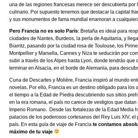
una de las regiones francesas merece ser descubierta por la
culinario.
Por supuesto tenemos que destacar la capital fr
y sus monumentos de fama mundial enamoran a cualquiera 
Pero Francia no es solo París
: Bretaña es ideal para respi
ciudades de Nantes, Burdeos, la perla de Aquitania, y llegar
Biarritz, pasando por la ciudad rosa de Toulouse, los Pirin
Montpellier y Marsella, Cannes y Niza te seducirán por co
subir a través de los Alpes hasta Lyon, donde tendrás que 
terminar en Alsacia, en el borde de Alemania, para descubr
Cuna de Descartes y Molière, Francia inspiró al mundo enter
novelas. Por ello, Francia es un destino obligado para los a
el tiempo a la Edad de Piedra descubriendo sus sitios preh
en la era romana, el país no carece de vestigios que datan
Imperio Romano. Desde las fortalezas de la Edad Media hast
palacios de los poderosos cortesanos del Rey Luis XIV, el 
país. En esta guía de viaje de Francia
te contamos absolut
máximo de tu viaje