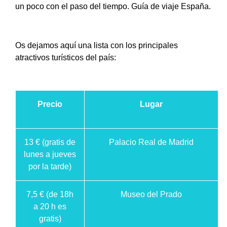
un poco con el paso del tiempo. Guía de viaje España.
Os dejamos aquí una lista con los principales
atractivos turísticos del país:
Precio
Lugar
13 € (gratis de
Palacio Real de Madrid
lunes a jueves
por la tarde)
7,5 € (de 18h
Museo del Prado
a 20 h es
gratis)